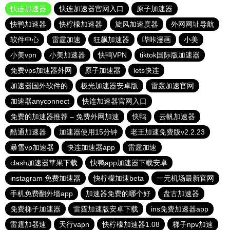
快连加速器
快连加速器官网入口
原子加速器
快鸭加速器
快柠檬加速器
旋风加速度器
外网网址导航
软件中心
雷霆加速
狂飙加速器
哔咔漫画
小美
小美vpn
小美加速器
快鸭VPN
tiktok国际版加速器
免费vps加速器外网
原子加速器
lets快连
加速器国外软件的
极光加速器安卓版
雷轰加速官网
加速器anyconnect
快连加速器官网入口
免费的加速器推荐 – 免费外网加速
快鸭
云帆加速器
酷通加速器
加速器使用15分钟
老王加速免费版v2.2.23
暴雪vp加速器
快连加速器app
雷霆加速
clash加速器苹果下载
快鸭app加速器下载安卓
instagram 免费加速器
快柠檬加速beta
一元机场最新官网
手机免费翻外墙app
加速器免费的哪个好
盘古加速器
免费梯子加速器
雷霆加速版安卓下载
ins免费加速器app
雷霆加器速
天行vapn
快柠檬加速器1.08
梯子npv加速